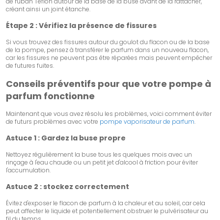
de ruban Téflon autour de la base de la buse avant de la rattacher,
créant ainsi un joint étanche.
Étape 2 : Vérifiez la présence de fissures
Si vous trouvez des fissures autour du goulot du flacon ou de la base
de la pompe, pensez à transférer le parfum dans un nouveau flacon,
car les fissures ne peuvent pas être réparées mais peuvent empêcher
de futures fuites.
Conseils préventifs pour que votre pompe à
parfum fonctionne
Maintenant que vous avez résolu les problèmes, voici comment éviter
de futurs problèmes avec votre
pompe vaporisateur de parfum
.
Astuce 1 : Gardez la buse propre
Nettoyez régulièrement la buse tous les quelques mois avec un
rinçage à l'eau chaude ou un petit jet d'alcool à friction pour éviter
l'accumulation.
Astuce 2 : stockez correctement
Évitez d'exposer le flacon de parfum à la chaleur et au soleil, car cela
peut affecter le liquide et potentiellement obstruer le pulvérisateur au
fil du temps.