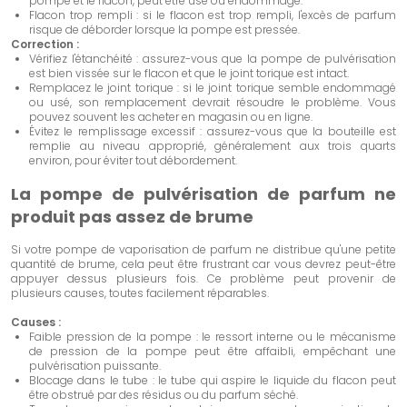
pompe et le flacon, peut être usé ou endommagé.
Flacon trop rempli : si le flacon est trop rempli, l'excès de parfum
risque de déborder lorsque la pompe est pressée.
Correction :
Vérifiez l'étanchéité : assurez-vous que la pompe de pulvérisation
est bien vissée sur le flacon et que le joint torique est intact.
Remplacez le joint torique : si le joint torique semble endommagé
ou usé, son remplacement devrait résoudre le problème. Vous
pouvez souvent les acheter en magasin ou en ligne.
Évitez le remplissage excessif : assurez-vous que la bouteille est
remplie au niveau approprié, généralement aux trois quarts
environ, pour éviter tout débordement.
La pompe de pulvérisation de parfum ne
produit pas assez de brume
Si votre pompe de vaporisation de parfum ne distribue qu'une petite
quantité de brume, cela peut être frustrant car vous devrez peut-être
appuyer dessus plusieurs fois. Ce problème peut provenir de
plusieurs causes, toutes facilement réparables.
Causes :
Faible pression de la pompe : le ressort interne ou le mécanisme
de pression de la pompe peut être affaibli, empêchant une
pulvérisation puissante.
Blocage dans le tube : le tube qui aspire le liquide du flacon peut
être obstrué par des résidus ou du parfum séché.