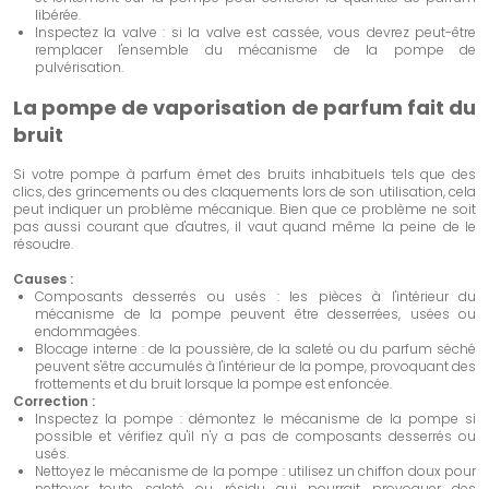
libérée.
Inspectez la valve : si la valve est cassée, vous devrez peut-être
remplacer l'ensemble du mécanisme de la pompe de
pulvérisation.
La pompe de vaporisation de parfum fait du
bruit
Si votre pompe à parfum émet des bruits inhabituels tels que des
clics, des grincements ou des claquements lors de son utilisation, cela
peut indiquer un problème mécanique. Bien que ce problème ne soit
pas aussi courant que d'autres, il vaut quand même la peine de le
résoudre.
Causes :
Composants desserrés ou usés : les pièces à l'intérieur du
mécanisme de la pompe peuvent être desserrées, usées ou
endommagées.
Blocage interne : de la poussière, de la saleté ou du parfum séché
peuvent s'être accumulés à l'intérieur de la pompe, provoquant des
frottements et du bruit lorsque la pompe est enfoncée.
Correction :
Inspectez la pompe : démontez le mécanisme de la pompe si
possible et vérifiez qu'il n'y a pas de composants desserrés ou
usés.
Nettoyez le mécanisme de la pompe : utilisez un chiffon doux pour
nettoyer toute saleté ou résidu qui pourrait provoquer des