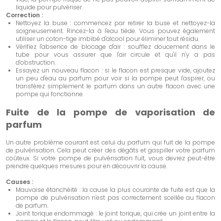
liquide pour pulvériser.
Correction :
Nettoyez la buse : commencez par retirer la buse et nettoyez-la
soigneusement. Rincez-la à l'eau tiède. Vous pouvez également
utiliser un coton-tige imbibé d'alcool pour éliminer tout résidu.
Vérifiez l'absence de blocage d'air : soufflez doucement dans le
tube pour vous assurer que l'air circule et qu'il n'y a pas
d'obstruction.
Essayez un nouveau flacon : si le flacon est presque vide, ajoutez
un peu d'eau au parfum pour voir si la pompe peut l'aspirer, ou
transférez simplement le parfum dans un autre flacon avec une
pompe qui fonctionne.
Fuite de la pompe de vaporisation de
parfum
Un autre problème courant est celui du parfum qui fuit de la pompe
de pulvérisation. Cela peut créer des dégâts et gaspiller votre parfum
coûteux. Si votre pompe de pulvérisation fuit, vous devrez peut-être
prendre quelques mesures pour en découvrir la cause.
Causes :
Mauvaise étanchéité : la cause la plus courante de fuite est que la
pompe de pulvérisation n'est pas correctement scellée au flacon
de parfum.
Joint torique endommagé : le joint torique, qui crée un joint entre la