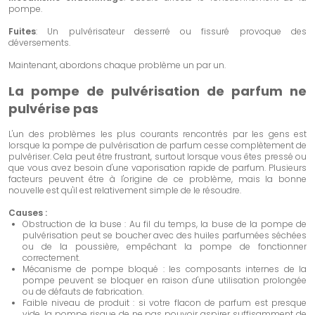
pompe.
Fuites
: Un pulvérisateur desserré ou fissuré provoque des
déversements.
Maintenant, abordons chaque problème un par un.
La pompe de pulvérisation de parfum ne
pulvérise pas
L'un des problèmes les plus courants rencontrés par les gens est
lorsque la pompe de pulvérisation de parfum cesse complètement de
pulvériser. Cela peut être frustrant, surtout lorsque vous êtes pressé ou
que vous avez besoin d'une vaporisation rapide de parfum. Plusieurs
facteurs peuvent être à l'origine de ce problème, mais la bonne
nouvelle est qu'il est relativement simple de le résoudre.
Causes :
Obstruction de la buse : Au fil du temps, la buse de la pompe de
pulvérisation peut se boucher avec des huiles parfumées séchées
ou de la poussière, empêchant la pompe de fonctionner
correctement.
Mécanisme de pompe bloqué : les composants internes de la
pompe peuvent se bloquer en raison d'une utilisation prolongée
ou de défauts de fabrication.
Faible niveau de produit : si votre flacon de parfum est presque
vide, la pompe risque de ne pas pouvoir aspirer suffisamment de