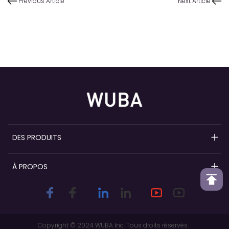
Previous Article
Next Article
DES PRODUITS
Pompes à parfum rechargeables
À PROPOS
Pompes à vaporiser pour parfum
Présentation de Wuba
Colliers parfumés
Personnalisation et différenciation de
marque
Capsules de parfum
Copyright © 2024 WUBA Inc. Tous droits réservés.  