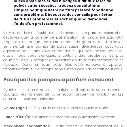
buses obstruées et des blocages d'air aux têtes de
pulvérisation cassées, trouvez des solutions
simples pour que votre parfum préféré fonctionne
sans problème. Découvrez des conseils pour éviter
de futurs problèmes et sachez quand demander
l'aide d'un professionnel.
Il n’y a rien de plus frustrant que de chercher son parfum préféré et de
découvrir que la pompe de pulvérisation ne fonctionne pas. Qu’il
s’agisse d’un parfum de marque haut de gamme ou d’un favori
sentimental, une pompe de pulvérisation défectueuse peut vous
agacer et vous faire vous demander ce qui s’est passé. Dans cet
article, nous vous expliquerons certains des problèmes les plus
courants liés aux pompes de pulvérisation de parfum et comment les
résoudre. Donc, si vous vous êtes déjà retrouvé à appuyer
frénétiquement sur la pompe sans succès, ce guide est fait pour vous.
Pourquoi les pompes à parfum échouent
Avant de se lancer dans les solutions, il est utile de comprendre
pourquoi les pompes de pulvérisation cessent de fonctionner. Les
causes les plus courantes sont :
Colmatage
: Des résidus de parfum séchés bloquent la buse.
Bulles d'air
: L'air emprisonné empêche une pulvérisation correcte.
Mécanisme endommagé
: L’usure affecte le fonctionnement de la