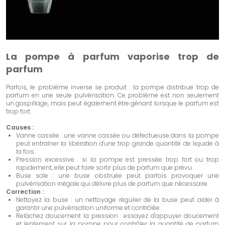
La pompe à parfum vaporise trop de
parfum
Parfois, le problème inverse se produit : la pompe distribue trop de
parfum en une seule pulvérisation. Ce problème est non seulement
un gaspillage, mais peut également être gênant lorsque le parfum est
trop fort.
Causes :
Vanne cassée : une vanne cassée ou défectueuse dans la pompe
peut entraîner la libération d'une trop grande quantité de liquide à
la fois.
Pression excessive : si la pompe est pressée trop fort ou trop
rapidement, elle peut faire sortir plus de parfum que prévu.
Buse sale : une buse obstruée peut parfois provoquer une
pulvérisation inégale qui délivre plus de parfum que nécessaire.
Correction :
Nettoyez la buse : un nettoyage régulier de la buse peut aider à
garantir une pulvérisation uniforme et contrôlée.
Relâchez doucement la pression : essayez d'appuyer doucement
et lentement sur la pompe pour contrôler la quantité de parfum